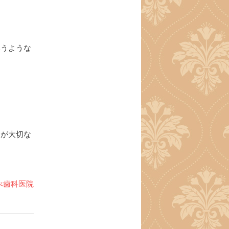
いうような
とが大切な
べ歯科医院