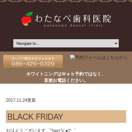
ホワイトニングはＷｅｂ予約ではなく、
直接お電話ください。
2017.11.24更新
BLACK FRIDAY
おはようございます゜*(pq+’v`●)*゜