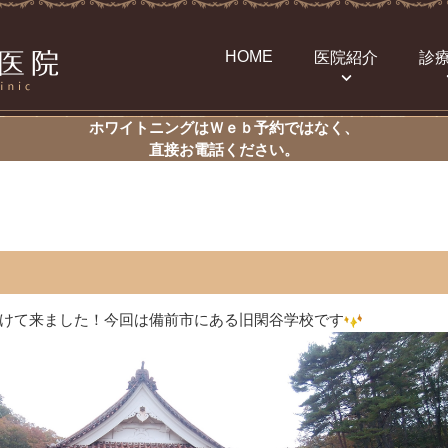
HOME
医院紹介
診
ホワイトニングはＷｅｂ予約ではなく、
直接お電話ください。
けて来ました！今回は備前市にある旧閑谷学校です