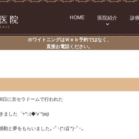
HOME
医院紹介
診
ホワイトニングはＷｅｂ予約ではなく、
直接お電話ください。
28日に京セラドームで行われた
きました゜+*:.(◆’v`*pq)
夢をもらいました｡･ﾟ･(*ﾉД`*)･ﾟ･。