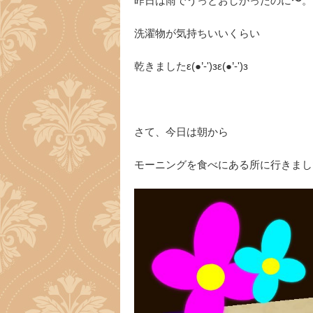
昨日は雨でうっとおしかったのに〜。
洗濯物が気持ちいいくらい
乾きましたε(●’-')зε(●’-')з
さて、今日は朝から
モーニングを食べにある所に行きまし