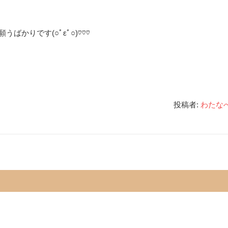
ばかりです(○ﾟεﾟ○)♡♡♡
投稿者:
わたな