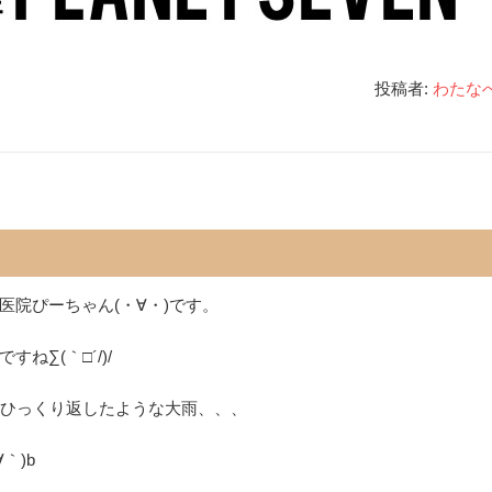
投稿者:
わたな
院ぴーちゃん(・∀・)です。
∑(｀□´/)/
をひっくり返したような大雨、、、
｀)b