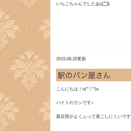
いちごちゃんでしたあ((̵̵́ ̆̂̑͟˚̩̮ ̆̇̑)̵̵̀)
2015.06.20更新
駅のパン屋さん
こんにちは！o(^▽^)o
バイトのランです♪
最近雨がよくふって過ごしにくいです