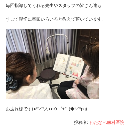
毎回指導してくれる先生やスタッフの皆さん達も
すごく親切に毎回いろいろと教えて頂いています。
お疲れ様です(●*’v`*人).o０゜+*:.(◆’v`*pq)
投稿者:
わたなべ歯科医院