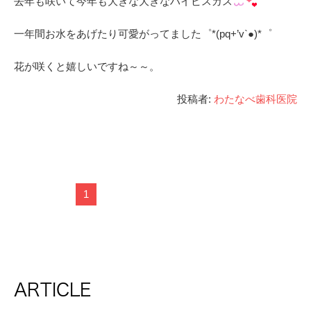
去年も咲いて今年も大きな大きなハイビスカス
一年間お水をあげたり可愛がってました゜*(pq+’v`●)*゜
花が咲くと嬉しいですね～～。
投稿者:
わたなべ歯科医院
1
ARTICLE