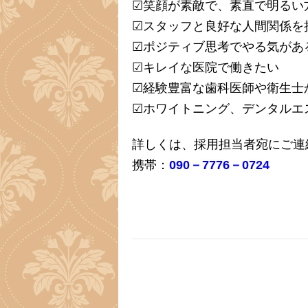
☑笑顔が素敵で、素直で明るい
☑スタッフと良好な人間関係を
☑ポジティブ思考でやる気があ
☑キレイな医院で働きたい
☑経験豊富な歯科医師や衛生士
☑ホワイトニング、デンタルエ
詳しくは、採用担当者宛にご連
携帯：
090－7776－0724