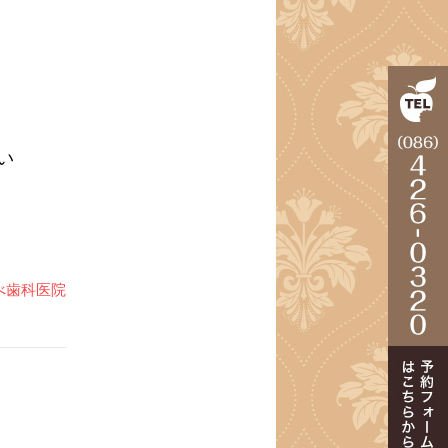
い
べ歯科医院