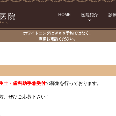
HOME
医院紹介
診
ホワイトニングはＷｅｂ予約ではなく、
直接お電話ください。
生士・歯科助手兼受付
の募集を行っております。
方、ぜひご応募下さい！