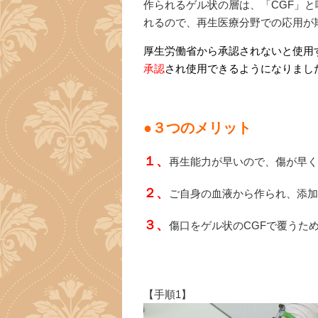
作られるゲル状の層は、「CGF」
れるので、再生医療分野での応用が
厚生労働省から承認されないと使用
承認
され使用できるようになりまし
●３つのメリット
１、
再生能力が早いので、傷が早く
２、
ご自身の血液から作られ、添加
３、
傷口をゲル状のCGFで覆うた
【手順1】