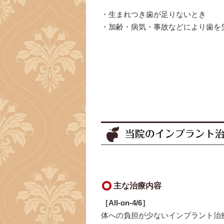
・生まれつき歯が足りないとき
・加齢・病気・事故などにより歯を
当院のインプラント
主な治療内容
［All-on-4/6］
体への負担が少ないインプラント治