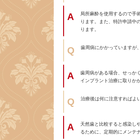
局所麻酔を使用するので手
A
ります。また、特許申請中
ります。
歯周病にかかっていますが
Q
歯周病がある場合、せっか
A
インプラント治療に取りか
治療後は何に注意すればよ
Q
天然歯と比較すると感染し
A
るために、定期的にメンテ