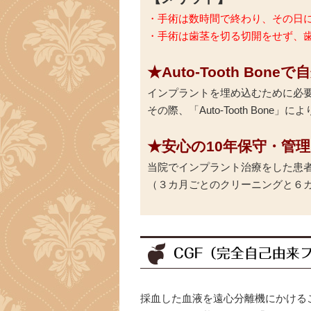
・手術は数時間で終わり、その日
・手術は歯茎を切る切開をせず、
★Auto-Tooth Bo
インプラントを埋め込むために必
その際、「Auto-Tooth Bo
★安心の10年保守・管
当院でインプラント治療をした患者
（３カ月ごとのクリーニングと６
CGF（完全自己由来
採血した血液を遠心分離機にかける