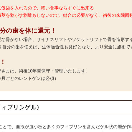
に仮歯を入れるので、軽い食事ならすぐに出来る
歯茎を剥がす剥離もしないので、縫合の必要がなく、術後の来院回
neで自分の歯を体に還元！
要な骨がない場合、サイナスリフトやソケットリフトで骨を造形す
ne」により自分の歯を使えば、生体適合性も良好となり、より安全に施術
理！
さまは、術後10年間保守・管理いたします。
カ月ごとのレントゲンは必須）
フィブリンゲル）
ことで、血液が血小板と多くのフィブリンを含んだゲル状の層が作